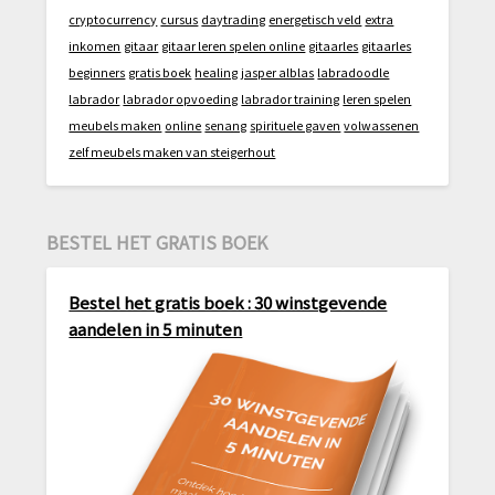
cryptocurrency
cursus
daytrading
energetisch veld
extra
inkomen
gitaar
gitaar leren spelen online
gitaarles
gitaarles
beginners
gratis boek
healing
jasper alblas
labradoodle
labrador
labrador opvoeding
labrador training
leren spelen
meubels maken
online
senang
spirituele gaven
volwassenen
zelf meubels maken van steigerhout
BESTEL HET GRATIS BOEK
Bestel het gratis boek : 30 winstgevende
aandelen in 5 minuten