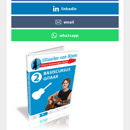
linkedin
email
whatsapp