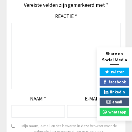
Vereiste velden zijn gemarkeerd met
*
REACTIE
*
Share on
Social Media
twitter
facebook
linkedin
NAAM
*
E-MAIL
*
email
whatsapp
Mijn naam, e-mail en site bewaren in deze browser voor de
volgende keer wanneer ik een reactie plaats.