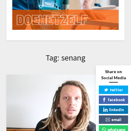
Tag:
senang
Share on
Social Media
twitter
facebook
linkedin
email
whatsapp