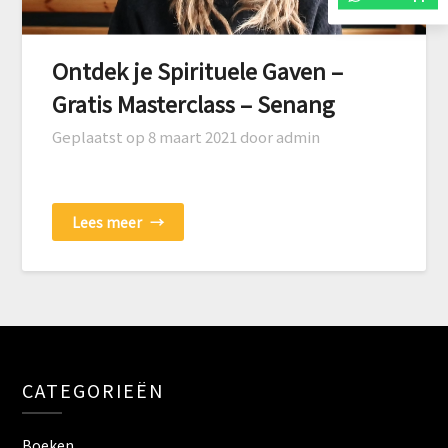
Ontdek je Spirituele Gaven –
Gratis Masterclass – Senang
Geplaatst op
8 maart 2021
door admin
Lees meer
→
CATEGORIEËN
Boeken