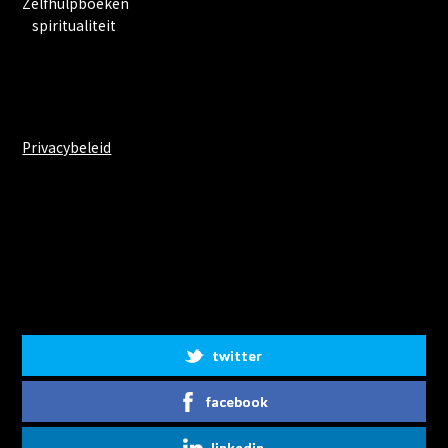
Zelfhulpboeken
spiritualiteit
Privacybeleid
Share on Social Media
twitter
facebook
linkedin