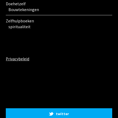
Doehetzelf
Bouwtekeningen
Zelfhulpboeken
spiritualiteit
Privacybeleid
Share on Social Media
twitter