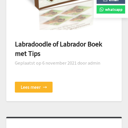
whatsapp
Labradoodle of Labrador Boek
met Tips
Geplaatst op
6 november 2021
door admin
Lees meer
→