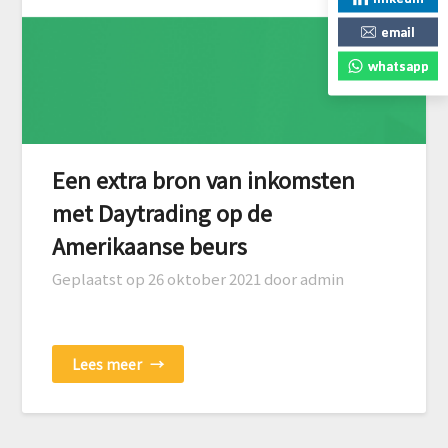
email
whatsapp
Een extra bron van inkomsten
met Daytrading op de
Amerikaanse beurs
Geplaatst op
26 oktober 2021
door admin
Lees meer
→