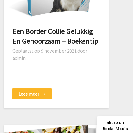
Een Border Collie Gelukkig
En Gehoorzaam – Boekentip
Geplaatst op
9 november 2021
door
admin
Lees meer
→
Share on
Social Media