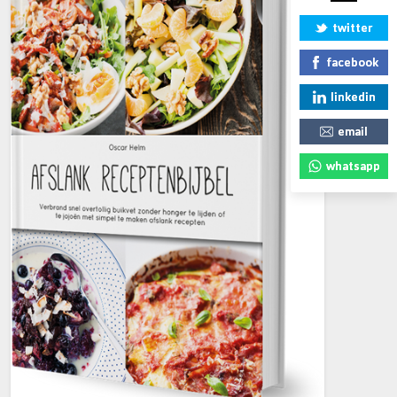
twitter
facebook
linkedin
email
whatsapp