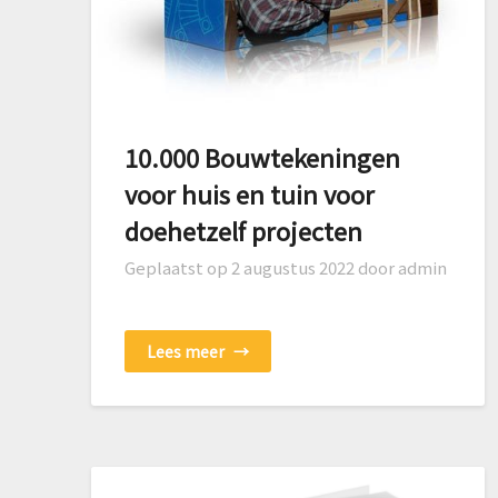
10.000 Bouwtekeningen
voor huis en tuin voor
doehetzelf projecten
Geplaatst op
2 augustus 2022
door admin
Lees meer
→