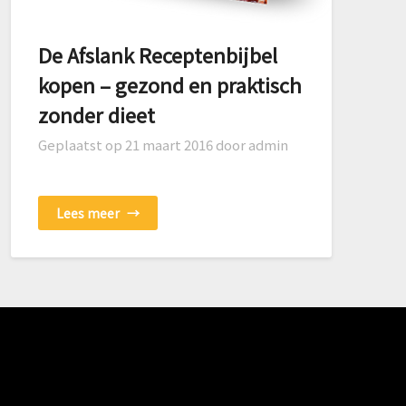
De Afslank Receptenbijbel
kopen – gezond en praktisch
zonder dieet
Geplaatst op
21 maart 2016
door admin
Lees meer
→
are on Social Media