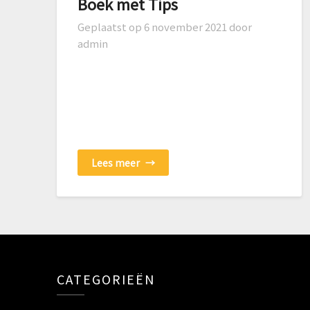
Boek met Tips
Geplaatst op
6 november 2021
door
admin
Lees meer
→
CATEGORIEËN