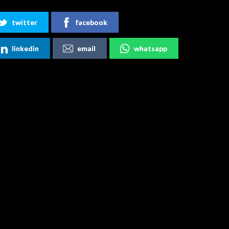
twitter
facebook
linkedin
email
whatsapp