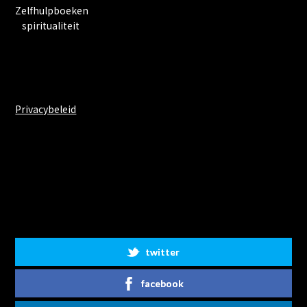
Zelfhulpboeken
spiritualiteit
Privacybeleid
Share on Social Media
twitter
facebook