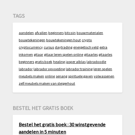
TAGS
aandelen
afvallen
beginners
bitcoin
bouwmaterialen
bouwtekeningen
bouwtekeningen hout
crypto
cryptocurrency
cursus
daytrading
energetisch veld
extra
inkomen
gitaar
gitaar leren spelen online
gitaarles
gitaarles
beginners
gratis boek
healing
jasper alblas
labradoodle
labrador
labrador opvoeding
labrador training
leren spelen
meubels maken
online
senang
spirituele gaven
volwassenen
zelf meubels maken van steigerhout
BESTEL HET GRATIS BOEK
Bestel het gratis boek : 30 winstgevende
aandelen in 5 minuten