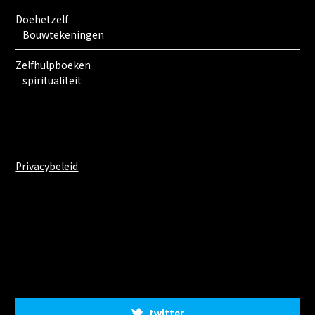
Doehetzelf
Bouwtekeningen
Zelfhulpboeken
spiritualiteit
Privacybeleid
Share on Social Media
twitter