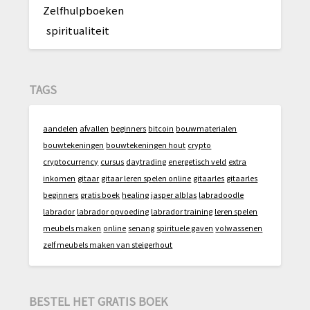
Zelfhulpboeken
spiritualiteit
TAGS
aandelen
afvallen
beginners
bitcoin
bouwmaterialen
bouwtekeningen
bouwtekeningen hout
crypto
cryptocurrency
cursus
daytrading
energetisch veld
extra
inkomen
gitaar
gitaar leren spelen online
gitaarles
gitaarles
beginners
gratis boek
healing
jasper alblas
labradoodle
labrador
labrador opvoeding
labrador training
leren spelen
meubels maken
online
senang
spirituele gaven
volwassenen
zelf meubels maken van steigerhout
BESTEL HET GRATIS BOEK