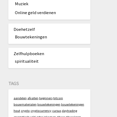
Muziek
Online geld verdienen
Doehetzelf
Bouwtekeningen
Zelfhulpboeken
spiritualiteit
TAGS
aandelen
afvallen
beginners
bitcoin
bouwmaterialen
bouwtekeningen
bouwtekeningen
hout
crypto
cryptocurrency
cursus
daytrading
energetisch veld
extra inkomen
gitaar
gitaar leren