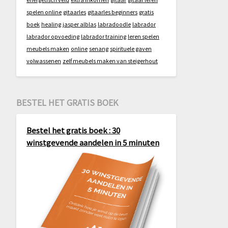
spelen online
gitaarles
gitaarles beginners
gratis
boek
healing
jasper alblas
labradoodle
labrador
labrador opvoeding
labrador training
leren spelen
meubels maken
online
senang
spirituele gaven
volwassenen
zelf meubels maken van steigerhout
BESTEL HET GRATIS BOEK
Bestel het gratis boek : 30
winstgevende aandelen in 5 minuten