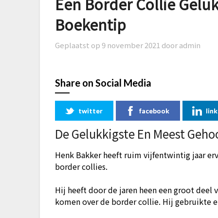
Een Border Collie Gelu
Boekentip
Geplaatst op
9 november 2021
door admin
Share on Social Media
twitter
facebook
lin
De Gelukkigste En Meest Gehoo
Henk Bakker heeft ruim vijfentwintig jaar er
border collies.
Hij heeft door de jaren heen een groot deel v
komen over de border collie. Hij gebruikte e