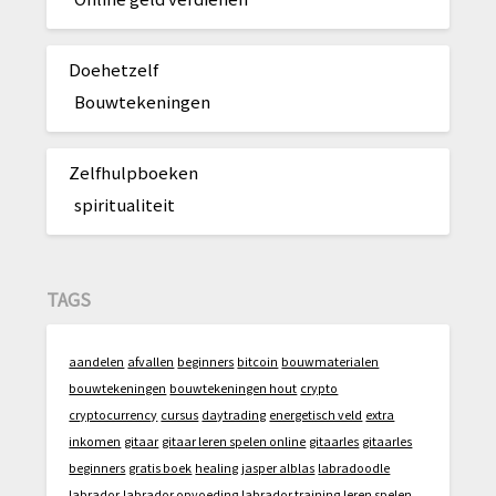
Doehetzelf
Bouwtekeningen
Zelfhulpboeken
spiritualiteit
TAGS
aandelen
afvallen
beginners
bitcoin
bouwmaterialen
bouwtekeningen
bouwtekeningen hout
crypto
cryptocurrency
cursus
daytrading
energetisch veld
extra
inkomen
gitaar
gitaar leren spelen online
gitaarles
gitaarles
beginners
gratis boek
healing
jasper alblas
labradoodle
labrador
labrador opvoeding
labrador training
leren spelen