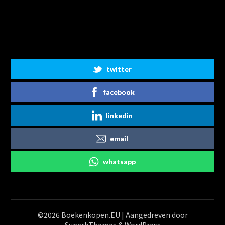
Share on Social Media
twitter
facebook
linkedin
email
whatsapp
©2026 Boekenkopen.EU
| Aangedreven door
SuperbThemes
& WordPress