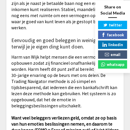
zijn als je naast je betaalde baan nog een extra
Share on
inkomen kunt realiseren. Stabiel, maandelijks en ook
Social Media
nog eens met ruimte om een vermogen op te bouwen
waar je goed van kunt leven als je gestopt bent met
twitter
werken.
facebook
Eenvoudig en goed beleggen in weinig tijd
linkedin
terwijl je je eigen ding kunt doen.
email
Harm van Wijk helpt mensen die een vermogen willen
opbouwen zodat zij financieel onafhankelijk kunnen
whatsapp
worden. Harm heeft dit punt zelf al bereikt en wil zijn
30-jarige ervaring op de beurs met ons delen. De
Trading Navigator methode is zó simpel en
tijdsbesparend, dat iedereen die een bankafschrift kan
lezen deze methode kan gebruiken. Het systeem is zo
opgebouwd, dat het de emotie in
beleggingsbeslissingen uitschakelt.
Want veel beleggers verliezen geld, omdat ze op basis
van hun emoties beslissingen nemen, en daarom te